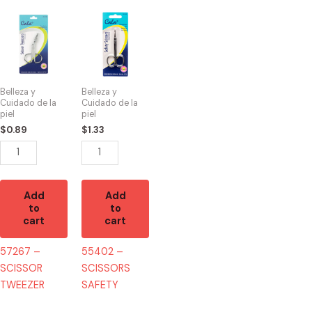
57267
55402
-
-
SCISSOR
SCISSORS
TWEEZER
SAFETY
quantity
quantity
Belleza y
Belleza y
Cuidado de la
Cuidado de la
piel
piel
$
0.89
$
1.33
Add
Add
to
to
cart
cart
57267 –
55402 –
SCISSOR
SCISSORS
TWEEZER
SAFETY