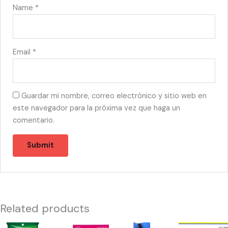
Name
*
Email
*
Guardar mi nombre, correo electrónico y sitio web en
este navegador para la próxima vez que haga un
comentario.
Related products
10258
53516
56462
41205