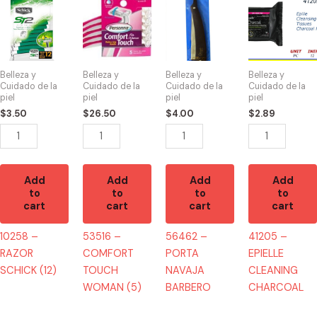
-
-
-
-
RAZOR
COMFORT
PORTA
EPIELLE
SCHICK
TOUCH
NAVAJA
CLEANING
(12)
WOMAN
BARBERO
CHARCOAL
Belleza y
Belleza y
Belleza y
Belleza y
quantity
(5)
quantity
quantity
Cuidado de la
Cuidado de la
Cuidado de la
Cuidado de la
piel
piel
piel
piel
quantity
$
3.50
$
26.50
$
4.00
$
2.89
Add
Add
Add
Add
to
to
to
to
cart
cart
cart
cart
10258 –
53516 –
56462 –
41205 –
RAZOR
COMFORT
PORTA
EPIELLE
SCHICK (12)
TOUCH
NAVAJA
CLEANING
WOMAN (5)
BARBERO
CHARCOAL