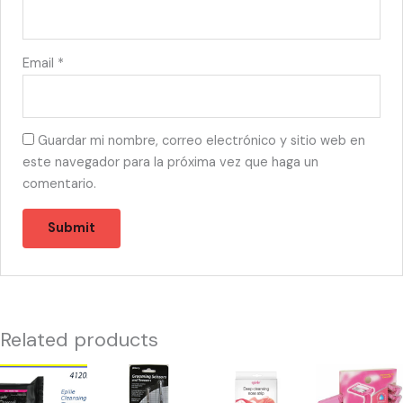
Email
*
Guardar mi nombre, correo electrónico y sitio web en
este navegador para la próxima vez que haga un
comentario.
Related products
41205
55408
56357
53528
-
-
-
-