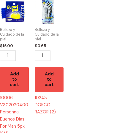
-
-
V302020400
DORCO
Personna
RAZOR
Buenos
(2)
Belleza y
Belleza y
Dias
quantity
Cuidado de la
Cuidado de la
piel
piel
For
$
15.00
$
0.65
Man
5pk
12/5
quantity
Add
Add
to
to
cart
cart
10006 –
10243 –
V302020400
DORCO
Personna
RAZOR (2)
Buenos Dias
For Man 5pk