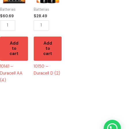
(4)
(2)
Batterias
Batterias
quantity
quantity
$
60.69
$
28.49
Add
Add
to
to
cart
cart
10141 –
10150 –
Duracell AA
Duracell D (2)
(4)