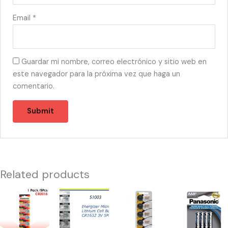
Email
*
Guardar mi nombre, correo electrónico y sitio web en
este navegador para la próxima vez que haga un
comentario.
Related products
51087
51003
51051
10114
-
-
-
-
PANASONIC
BATERIA
MAXELL
PANASONIC