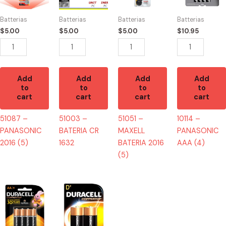
2016
CR
BATERIA
AAA
(5)
1632
2016
(4)
Batterias
Batterias
Batterias
Batterias
quantity
quantity
(5)
quantity
$
5.00
$
5.00
$
5.00
$
10.95
quantity
Add
Add
Add
Add
to
to
to
to
cart
cart
cart
cart
51087 –
51003 –
51051 –
10114 –
PANASONIC
BATERIA CR
MAXELL
PANASONIC
2016 (5)
1632
BATERIA 2016
AAA (4)
(5)
10141
10150
-
-
Duracell
Duracell
AA
D