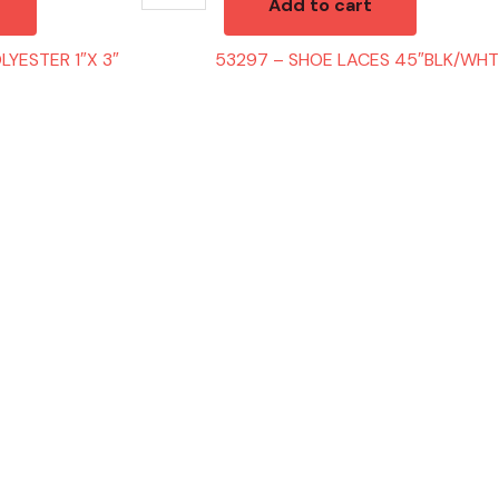
Add to cart
LYESTER 1″X 3″
53297 – SHOE LACES 45″BLK/WHT