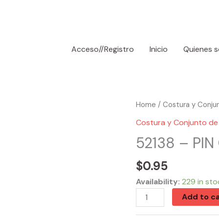
Acceso//Registro
Inicio
Quienes 
52138
Home
/
Costura y Conju
-
Costura y Conjunto de
PIN
52138 – PI
CUSHION
TOMATE
$
0.95
quantity
Availability:
229 in sto
Add to ca