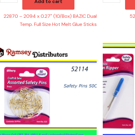
Add to cart
quantity
22870 – 2094 x 0.27″ (10/Box) BAZIC Dual
52
Temp. Full Size Hot Melt Glue Sticks
52114
52171
-
-
323
341
Safety
SEAM
Pins
RIPPER
50
quantity
CT
quantity