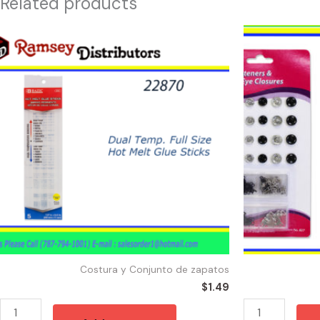
Related products
22870
52111
-
-
2094
SNAP
x
FASTENER
0.27"
&
(10/Box)
HOOK
BAZIC
quantity
Dual
Temp.
Full
Size
Hot
Melt
Costura y Conjunto de zapatos
Glue
$
1.49
Sticks