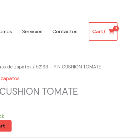
somos
Servicios
Contactos
Cart/
nto de zapatos
/ 52138 – PIN CUSHION TOMATE
 zapatos
N CUSHION TOMATE
ck
rt