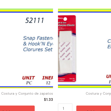
52339
-
ELASTIC
POLYESTER
1"X
3"
quantity
Costura y Conjunto de zapatos
Costura y Conj
$
1.33