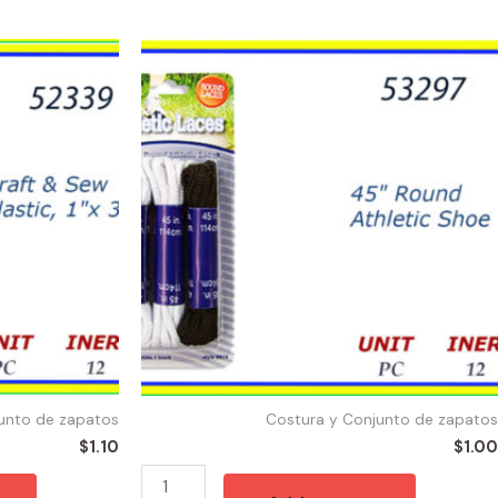
53297
-
SHOE
LACES
45"BLK/WHT
quantity
unto de zapatos
Costura y Conjunto de zapatos
$
1.10
$
1.00