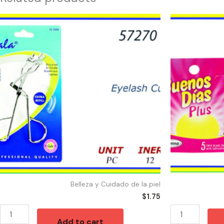
57270
10009
-
-
EYELASH
V302020300
CURLER
Personna
quantity
Buenos
Dias
Plus
For
Woman
5pk
12/5
quantity
Belleza y Cuidado de la piel
$
1.75
Add to cart