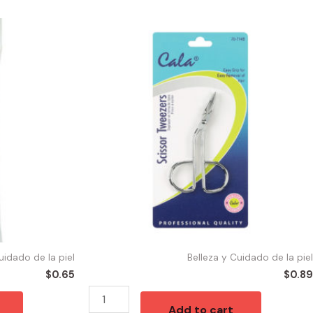
57267
-
SCISSOR
TWEEZER
quantity
uidado de la piel
Belleza y Cuidado de la piel
$
0.65
$
0.89
Add to cart