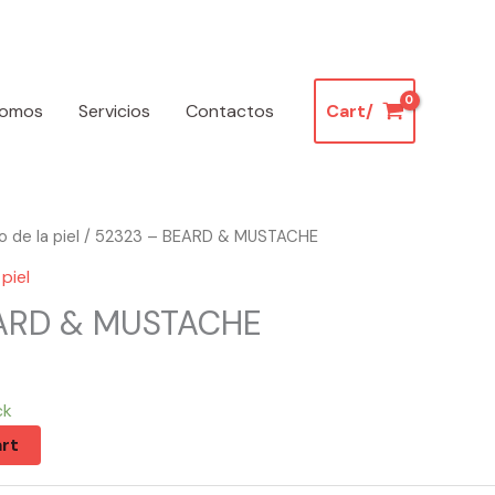
somos
Servicios
Contactos
Cart/
 de la piel
/ 52323 – BEARD & MUSTACHE
piel
ARD & MUSTACHE
ck
rt