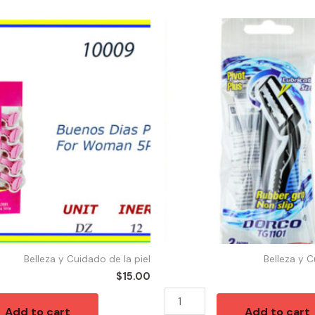
10243
-
DORCO
RAZOR
(2)
quantity
Belleza y Cuidado de la piel
Belleza y C
$
15.00
Add to cart
Add to cart