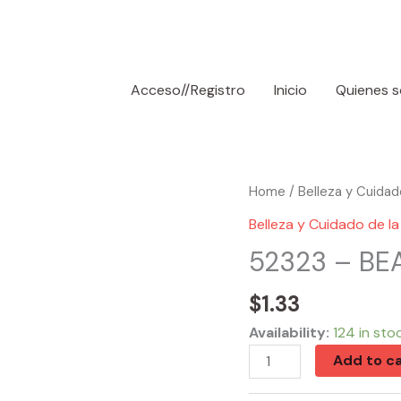
Acceso//Registro
Inicio
Quienes 
52323
Home
/
Belleza y Cuidado
-
Belleza y Cuidado de la 
BEARD
52323 – BE
&
MUSTACHE
$
1.33
quantity
Availability:
124 in sto
Add to ca