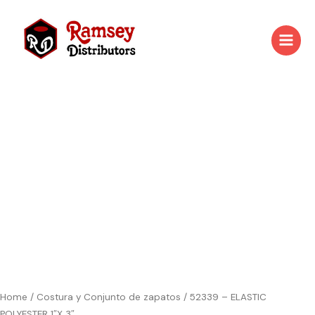
Skip
to
content
52339
-
ELASTIC
POLYESTER
1"X
3"
quantity
Home
/
Costura y Conjunto de zapatos
/ 52339 – ELASTIC
POLYESTER 1″X 3″