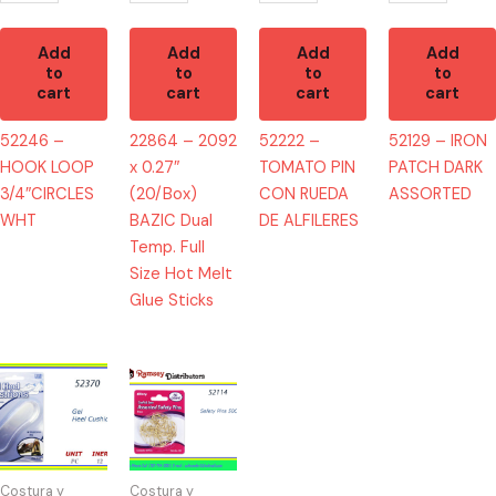
Full
Size
Add
Add
Add
Add
Hot
to
to
to
to
Melt
cart
cart
cart
cart
Glue
52246 –
22864 – 2092
52222 –
52129 – IRON
Sticks
HOOK LOOP
x 0.27″
TOMATO PIN
PATCH DARK
quantity
3/4″CIRCLES
(20/Box)
CON RUEDA
ASSORTED
WHT
BAZIC Dual
DE ALFILERES
Temp. Full
Size Hot Melt
Glue Sticks
52370
52114
-
-
GEL
323
HEEL
Safety
CUSHION
Pins
Costura y
Costura y