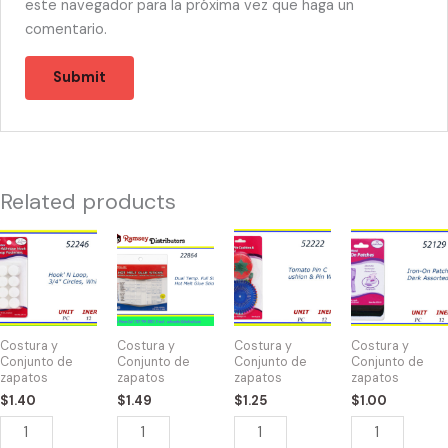
este navegador para la próxima vez que haga un
comentario.
Related products
52246
22864
52222
52129
-
-
-
-
HOOK
2092
TOMATO
IRON
LOOP
x
PIN
PATCH
3/4"CIRCLES
0.27"
CON
DARK
Costura y
Costura y
Costura y
Costura y
WHT
(20/Box)
RUEDA
ASSORTED
Conjunto de
Conjunto de
Conjunto de
Conjunto de
zapatos
zapatos
zapatos
zapatos
quantity
BAZIC
DE
quantity
$
1.40
$
1.49
$
1.25
$
1.00
Dual
ALFILERES
Temp.
quantity