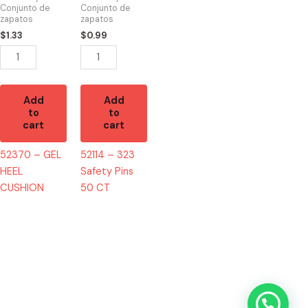
quantity
50
Conjunto de
Conjunto de
zapatos
zapatos
CT
$
1.33
$
0.99
quantity
Add
Add
to
to
cart
cart
52370 – GEL
52114 – 323
HEEL
Safety Pins
CUSHION
50 CT