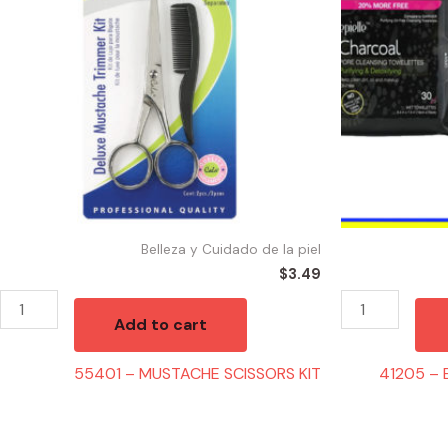
SCISSORS
CLEANING
KIT
CHARCOAL
quantity
quantity
Belleza y Cuidado de la piel
$
3.49
Add to cart
55401 – MUSTACHE SCISSORS KIT
41205 – 