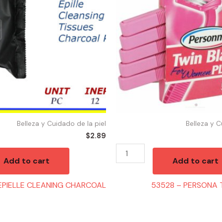
TWIN
BLADE(5)
quantity
Belleza y Cuidado de la piel
Belleza y C
$
2.89
Add to cart
Add to cart
EPIELLE CLEANING CHARCOAL
53528 – PERSONA 