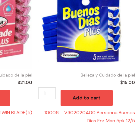
Personna
Buenos
Dias
For
Man
5pk
12/5
quantity
uidado de la piel
Belleza y Cuidado de la piel
$
21.00
$
15.00
Add to cart
TWIN BLADE(5)
10006 – V302020400 Personna Buenos
Dias For Man 5pk 12/5