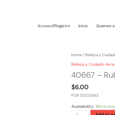
Acceso//Registro
Inicio
Quienes 
40667
Home
/
Belleza y Cuidado
-
Belleza y Cuidado de la 
Rubber
40667 – Ru
Bands
Dz
$
6.00
Brown
POR DOCENAS
quantity
Availability:
160 in sto
Add to ca