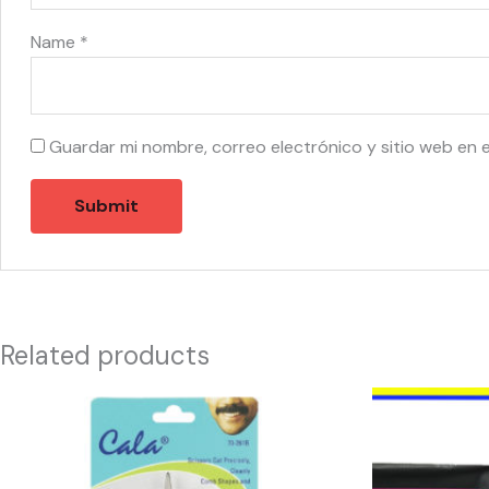
Name
*
Guardar mi nombre, correo electrónico y sitio web en 
Related products
55401
41205
-
-
MUSTACHE
EPIELLE