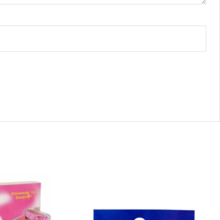
10006
-
V302020400