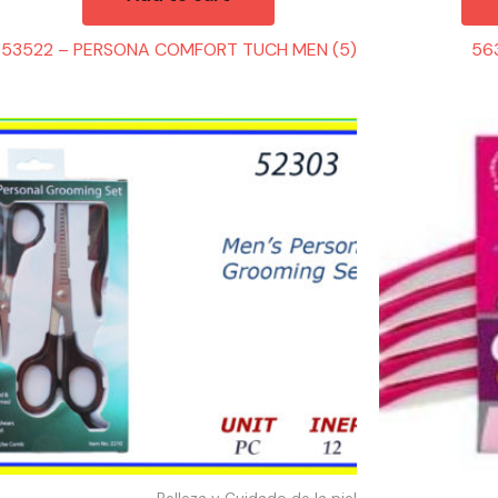
53522 – PERSONA COMFORT TUCH MEN (5)
563
52303
53516
-
-
PERSONAL
COMFORT
GROOMING
TOUCH
SETS
WOMAN
quantity
(5)
quantity