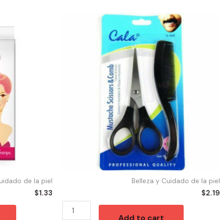
55405
-
MUSTACHE
SET
SCISSORS
quantity
uidado de la piel
Belleza y Cuidado de la piel
$
1.33
$
2.19
Add to cart