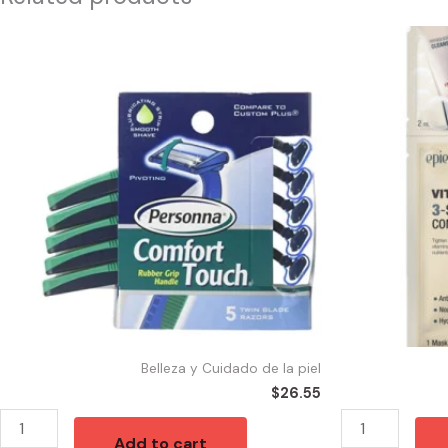
53522
56375
-
-
PERSONA
FACIAL
COMFORT
EPIELLE
TUCH
DPL
MEN
(12)
(5)
quantity
quantity
Belleza y Cuidado de la piel
$
26.55
Add to cart