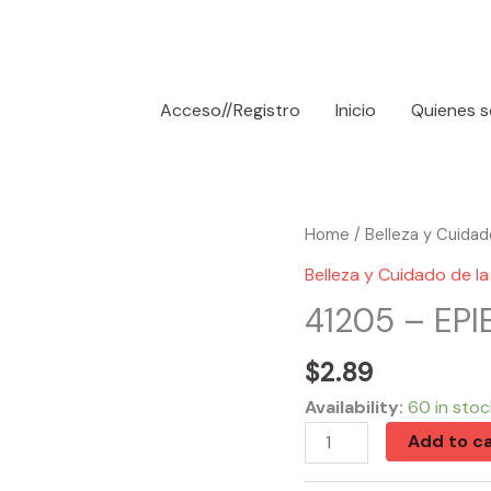
Acceso//Registro
Inicio
Quienes 
41205
Home
/
Belleza y Cuidado
-
Belleza y Cuidado de la 
EPIELLE
41205 – EP
CLEANING
CHARCOAL
$
2.89
quantity
Availability:
60 in stoc
Add to ca