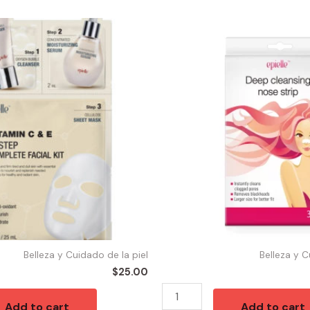
56357
-
NOSE
STRIPS
CLEANNING
PC
quantity
Belleza y Cuidado de la piel
Belleza y C
$
25.00
Add to cart
Add to cart