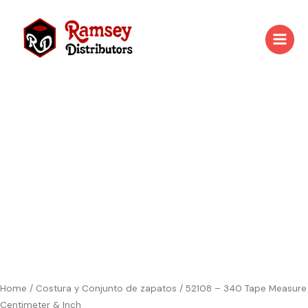
Skip
to
content
52108
-
340
Tape
Measure
Centimeter
&
Inch
quantity
Home
/
Costura y Conjunto de zapatos
/ 52108 – 340 Tape Measure
Centimeter & Inch