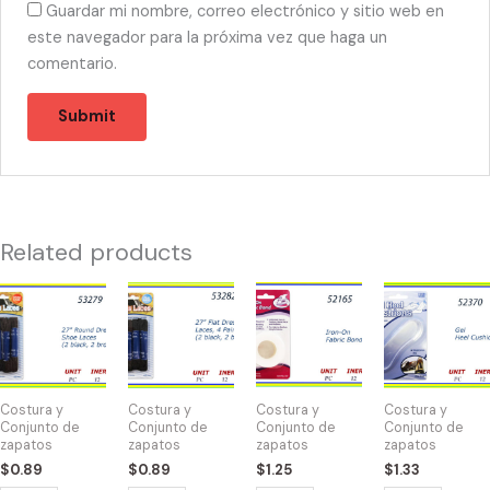
Guardar mi nombre, correo electrónico y sitio web en
este navegador para la próxima vez que haga un
comentario.
Related products
53279
53282
52165
52370
-
-
-
-
SHOES
SHOE
IRON-
GEL
LACES
LACES
ON
HEEL
BROWN
27"
quantity
CUSHION
Costura y
Costura y
Costura y
Costura y
27"
BRW/BLK
quantity
Conjunto de
Conjunto de
Conjunto de
Conjunto de
zapatos
zapatos
zapatos
zapatos
quantity
quantity
$
0.89
$
0.89
$
1.25
$
1.33