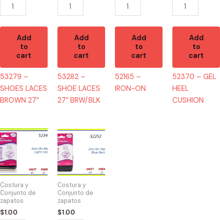
Add
Add
Add
Add
to
to
to
to
cart
cart
cart
cart
53279 –
53282 –
52165 –
52370 – GEL
SHOES LACES
SHOE LACES
IRON-ON
HEEL
BROWN 27″
27″ BRW/BLK
CUSHION
52340
52252
-
-
IRON
IRON-
PATCH
ON
LIGHT
PATCH
Costura y
Costura y
COLOR
AZUL
Conjunto de
Conjunto de
zapatos
zapatos
quantity
quantity
$
1.00
$
1.00