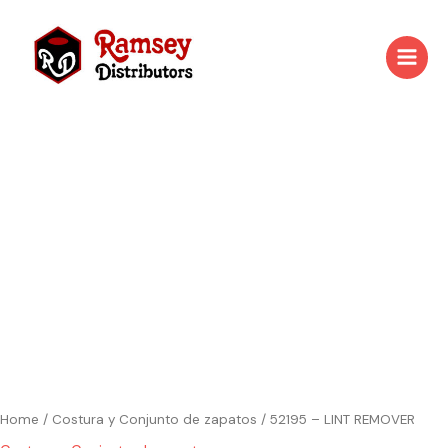
Skip
to
content
52195
-
LINT
REMOVER
quantity
Home
/
Costura y Conjunto de zapatos
/ 52195 – LINT REMOVER