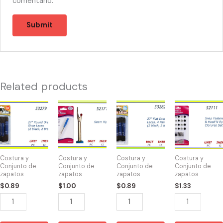
comentario.
Related products
53279
52171
53282
52111
-
-
-
-
SHOES
341
SHOE
SNAP
LACES
SEAM
LACES
FASTENER
BROWN
RIPPER
27"
&
Costura y
Costura y
Costura y
Costura y
27"
quantity
BRW/BLK
HOOK
Conjunto de
Conjunto de
Conjunto de
Conjunto de
zapatos
zapatos
zapatos
zapatos
quantity
quantity
quantity
$
0.89
$
1.00
$
0.89
$
1.33