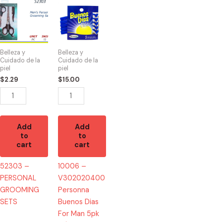
52303
10006
-
-
PERSONAL
V302020400
GROOMING
Personna
SETS
Buenos
Belleza y
Belleza y
quantity
Dias
Cuidado de la
Cuidado de la
piel
piel
For
$
2.29
$
15.00
Man
5pk
12/5
quantity
Add
Add
to
to
cart
cart
52303 –
10006 –
PERSONAL
V302020400
GROOMING
Personna
SETS
Buenos Dias
For Man 5pk