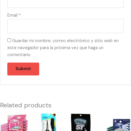
Email
*
Guardar mi nombre, correo electrónico y sitio web en
este navegador para la próxima vez que haga un
comentario.
Related products
53528
55405
10213
53522
-
-
-
-
PERSONA
MUSTACHE
NAVAJA
PERSONA