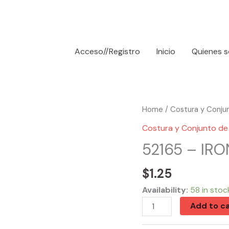
Acceso//Registro
Inicio
Quienes 
52165
Home
/
Costura y Conju
-
Costura y Conjunto de
IRON-
52165 – IR
ON
quantity
$
1.25
Availability:
58 in stoc
Add to ca