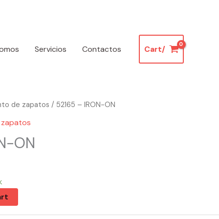
somos
Servicios
Contactos
Cart/
nto de zapatos
/ 52165 – IRON-ON
 zapatos
ON-ON
k
rt