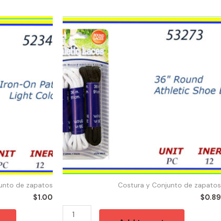
53273
-
913
SHOE
LACES
36"
BK/WHT
quantity
unto de zapatos
Costura y Conjunto de zapatos
$
1.00
$
0.89