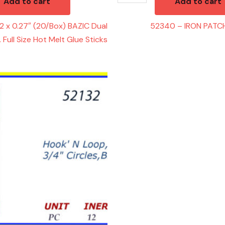
Add to cart
Add to cart
 x 0.27″ (20/Box) BAZIC Dual
52340 – IRON PATC
 Full Size Hot Melt Glue Sticks