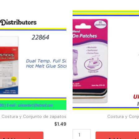
52340
-
IRON
PATCH
LIGHT
COLOR
quantity
Costura y Conjunto de zapatos
Costura y Conj
$
1.49