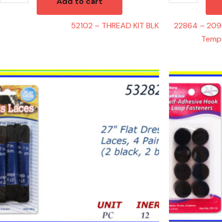
Add to cart
quantity
52102 – THREAD KIT BLK
22864 – 2092
Temp.
53282
52132
-
-
SHOE
HOOK
LACES
LOOP
27"
FASTENERS
BRW/BLK
BLK
quantity
quantity