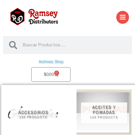
Skip
to
content
Search
Search
Archives: Shop
0
Cart
$
0.00
ACEITES Y
ACCESORIOS
POMADAS
238 PRODUCTS
149 PRODUCTS